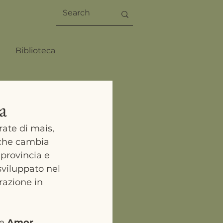
Biblioteca
a
ate di mais, 
 che cambia 
 provincia e 
 sviluppato nel 
razione in 
e 
Amor 