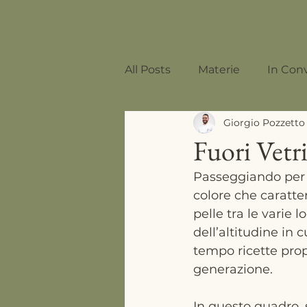
All Posts
Materie
In Con
Giorgio Pozzetto
Mixology
Fuori Vetri
Passeggiando per l
colore che caratte
pelle tra le varie l
dell’altitudine in 
tempo ricette prop
generazione.
In questo quadro, si