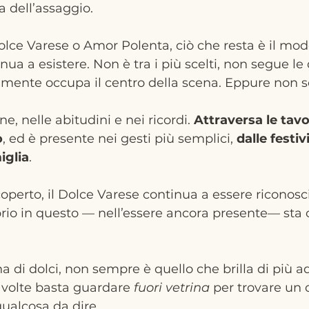
 dell’assaggio.
olce Varese o Amor Polenta, ciò che resta è il modo
nua a esistere. Non è tra i più scelti, non segue l
ramente occupa il centro della scena. Eppure non 
e, nelle abitudini e nei ricordi. 
Attraversa le tavo
o
, ed è presente nei gesti più semplici, 
dalle festivi
iglia
.
coperto, il Dolce Varese continua a essere riconosc
rio in questo — nell’essere ancora presente— sta o
a di dolci, non sempre è quello che brilla di più ad
A volte basta guardare 
fuori vetrina
 per trovare un 
ualcosa da dire.