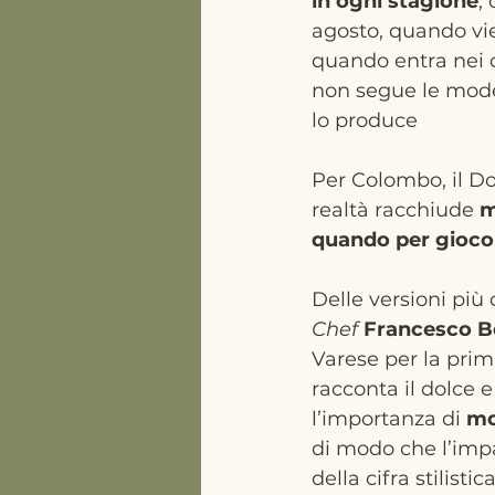
in ogni stagione
,
agosto, quando vie
quando entra nei c
non segue le mode,
lo produce 
Per Colombo, il Do
realtà racchiude 
m
quando per gioco
Delle versioni più
Chef 
Francesco B
Varese per la prima
racconta il dolce e
l’importanza di 
mo
di modo che l’impa
della cifra stilistica