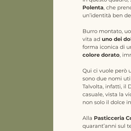
Polenta
, che pren
un’identità ben de
Burro montato, uov
vita ad 
uno dei dol
forma iconica di u
colore dorato
, im
Qui ci vuole però
sono due nomi util
Talvolta, infatti, 
casuale, vista la v
non solo il dolce i
Alla 
Pasticceria 
quarant’anni sul ter