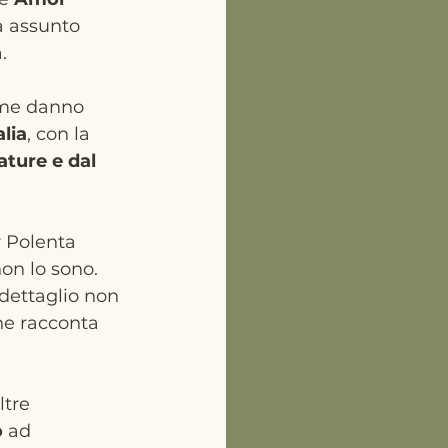
a assunto 
.
eme danno 
alia
, con la 
lature
e dal 
 Polenta 
on lo sono. 
 dettaglio non 
che racconta 
ltre 
o
 ad 