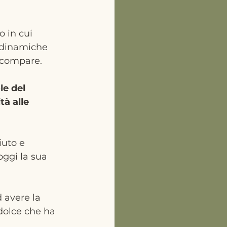
 in cui 
e dinamiche 
scompare. 
le del 
tà alle 
iuto e 
ggi la sua 
 avere la 
dolce che ha 