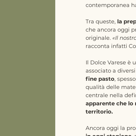
contemporanea h
Tra queste, 
la pre
che ancora oggi pr
originale. 
«Il nostr
racconta infatti C
Il Dolce Varese è u
associato a divers
fine pasto
, spess
qualità delle mate
centrale nella defi
apparente che lo 
territorio.
Ancora oggi la pr