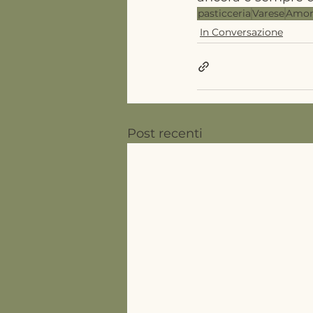
pasticceria
Varese
Amor
In Conversazione
Post recenti