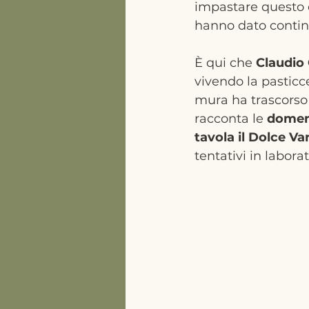
impastare questo 
hanno dato continu
È qui che 
Claudio
vivendo la pasticc
mura ha trascorso 
racconta le 
domeni
tavola il Dolce Va
tentativi in labor