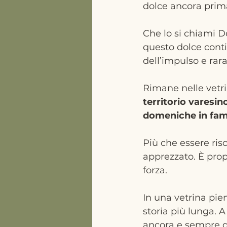
dolce ancora prima
Che lo si chiami D
questo dolce conti
dell’impulso e ra
Rimane nelle vetrin
territorio varesin
domeniche in fam
Più che essere ris
apprezzato. È prop
forza.
In una vetrina pien
storia più lunga. 
ancora e sempre q