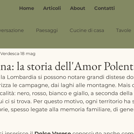
Home
Articoli
About
Contatti
versazione
Paesaggi
Cucine di casa
Tavole
 Verdesca
18 mag
na: la storia dell'Amor Polent
a Lombardia si possono notare grandi distese dor
rizza le campagne, dai laghi alle montagne. Mais
ocalità: nero, rosso, bianco e giallo, a seconda della
cui ci si trova. Per questo motivo, ogni territorio ha
rie, spesso legate alla memoria familiare, di gene
 inserisce il 
Dolce Varese
 conosciuto anche com