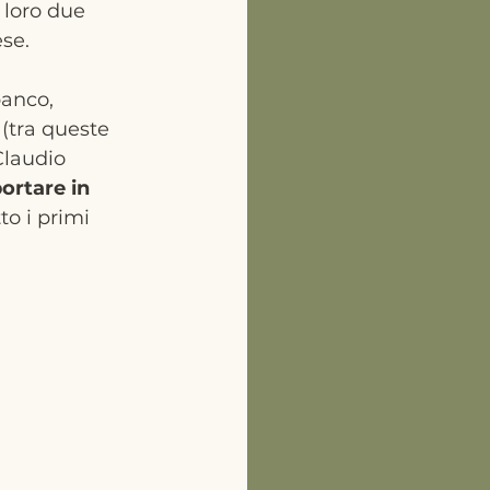
loro due 
se. 
banco, 
(tra queste 
Claudio 
ortare in 
to i primi 