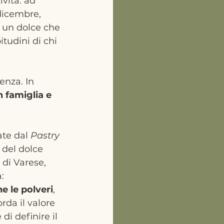
vità: ad 
dicembre, 
i un dolce che 
tudini di chi 
enza. In 
n famiglia e 
te dal 
Pastry 
 del dolce 
 di Varese, 
: 
 le polveri
, 
da il valore 
 di definire il 