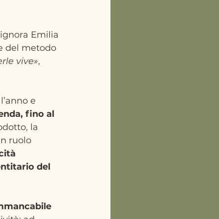
 signora Emilia 
 e del metodo 
erle vive»
, 
 l’anno e 
enda, fino al 
dotto, la 
n ruolo 
ità 
titario del 
mmancabile 