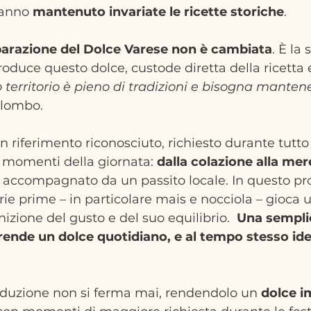
anno 
mantenuto invariate le ricette storiche
.
parazione del Dolce Varese non è cambiata
. È la
oduce questo dolce, custode diretta della ricetta
o territorio è pieno di tradizioni e bisogna manten
olombo.
n riferimento riconosciuto, richiesto durante tutto
i momenti della giornata: 
dalla colazione alla mer
o accompagnato da un passito locale. In questo pro
rie prime – in particolare mais e nocciola – gioca u
nizione del gusto e del suo equilibrio.  
Una semplic
rende un dolce quotidiano, e al tempo stesso iden
oduzione non si ferma mai, rendendolo un 
dolce i