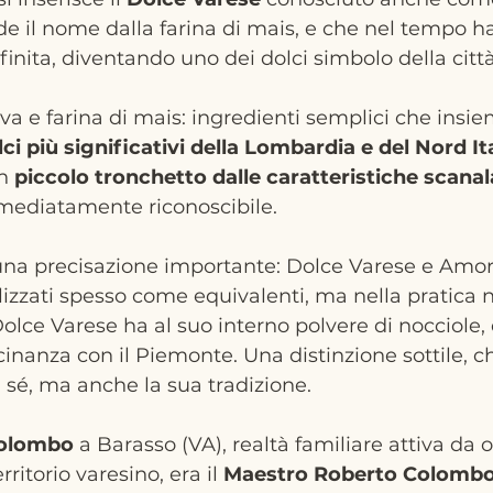
de il nome dalla farina di mais, e che nel tempo h
finita, diventando uno dei dolci simbolo della città
a e farina di mais: ingredienti semplici che insi
ci più significativi della Lombardia e del Nord It
n 
piccolo tronchetto dalle caratteristiche scana
mediatamente riconoscibile.
 una precisazione importante: Dolce Varese e Amor
izzati spesso come equivalenti, ma nella pratica n
il Dolce Varese ha al suo interno polvere di nocciole,
icinanza con il Piemonte. Una distinzione sottile, 
n sé, ma anche la sua tradizione.
Colombo
 a Barasso (VA), realtà familiare attiva da o
ritorio varesino, era il 
Maestro Roberto Colomb