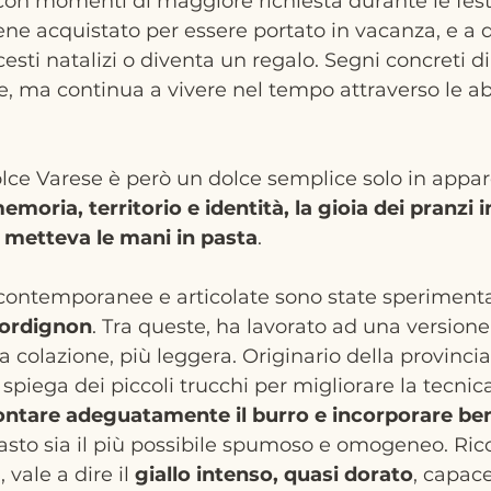
 con momenti di maggiore richiesta durante le festi
ne acquistato per essere portato in vacanza, e a 
esti natalizi o diventa un regalo. Segni concreti d
 ma continua a vivere nel tempo attraverso le abi
lce Varese è però un dolce semplice solo in appar
emoria, territorio e identità, la gioia dei pranzi i
 metteva le mani in pasta
. 
 contemporanee e articolate sono state sperimenta
ordignon
. Tra queste, ha lavorato ad una versione
 colazione, più leggera. Originario della provincia
 spiega dei piccoli trucchi per migliorare la tecnica
ntare adeguatamente il burro e incorporare bene
sto sia il più possibile spumoso e omogeneo. Ricor
, vale a dire il 
giallo intenso, quasi dorato
, capace