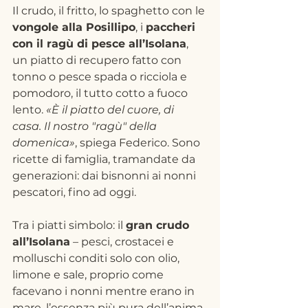
Il crudo, il fritto, lo spaghetto con le 
vongole alla Posillipo
, i 
paccheri 
con il ragù di pesce all’Isolana
, 
un piatto di recupero fatto con 
tonno o pesce spada o ricciola e 
pomodoro, il tutto cotto a fuoco 
lento. 
«È il piatto del cuore, di 
casa. Il nostro "ragù" della 
domenica»
, spiega Federico. Sono 
ricette di famiglia, tramandate da 
generazioni: dai bisnonni ai nonni 
pescatori, fino ad oggi.
Tra i piatti simbolo: il 
gran crudo 
all’Isolana
 – pesci, crostacei e 
molluschi conditi solo con olio, 
limone e sale, proprio come 
facevano i nonni mentre erano in 
mare, l’essenza più pura dell’anima 