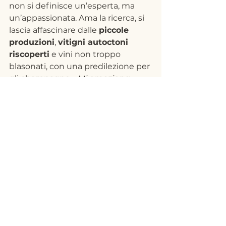
non si definisce un’esperta, ma 
un’appassionata. Ama la ricerca, si 
lascia affascinare dalle 
piccole 
produzioni
, 
vitigni autoctoni 
riscoperti
 e vini non troppo 
blasonati, con una predilezione per 
gli champagne. 
«Mi emoziona 
l’evoluzione del vino, soprattutto 
nei bianchi. Non mi ritengo 
un’esperta, ma mi piace 
assaggiare. Mi piacciono i vini che 
si fanno sentire, magari non 
subito pronti, quelli che ti fanno 
salivare in fondo alla lingua.»
La Caprese propone anche una 
carta di distillati e una Gin List con 
una quindicina di etichette. Il Gin 
Tonic – fresco, salino, minerale – si 