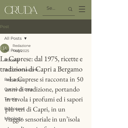
Post
All Posts
Redazione
All Posts
1 lug 2025
La Caprese: dal 1975, ricette e
Materie
tradizioni di Capri a Bergamo
In Conversazione
«La Caprese si racconta in 50 
Paesaggi
anni di tradizione, portando 
Cucine di casa
in tavola i profumi ed i sapori 
Tavole
più veri di Capri, in un 
Biblioteca
viaggio sensoriale in un’isola 
Mixology