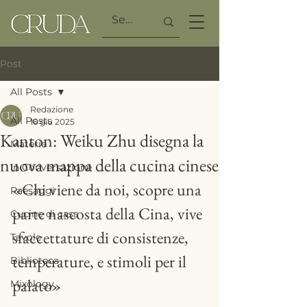
Post
All Posts
Redazione
All Posts
16 giu 2025
Kanton: Weiku Zhu disegna la
Materie
nuova mappa della cucina cinese
In Conversazione
«Chi viene da noi, scopre una 
Paesaggi
parte nascosta della Cina, vive 
Cucine di casa
sfaccettature di consistenze, 
Tavole
temperature, e stimoli per il 
Biblioteca
palato»
Mixology