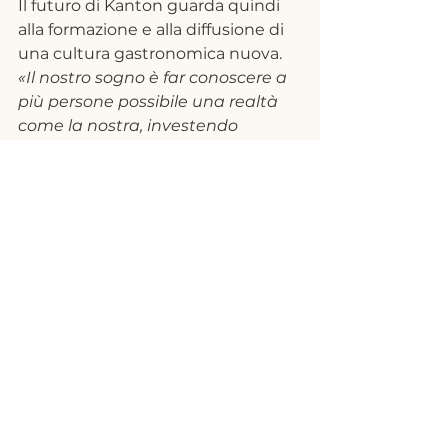
Il futuro di Kanton guarda quindi 
alla formazione e alla diffusione di 
una cultura gastronomica nuova. 
«Il nostro sogno è far conoscere a 
più persone possibile una realtà 
come la nostra, investendo 
sempre di più negli strumenti che 
ci permettono di rendere felici i 
nostri commensali. Accumulare 
conoscenze per un giorno poter 
condividerle con i giovani che 
hanno i nostri stessi valori e che 
amano questo lavoro»
. È una 
visione generosa, che crede nel 
passaggio di testimone e nella 
possibilità di lasciare un segno
.
Cambiare la percezione della 
cucina cinese in Italia è una sfida 