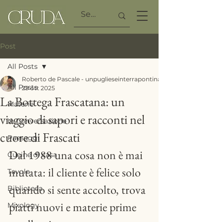
Post
All Posts
Roberto de Pascale - unpuglieseinterrapontina
All Posts
29 ott 2025
La Bottega Frascatana: un
Materie
viaggio di sapori e racconti nel
In Conversazione
cuore di Frascati
Paesaggi
Dal 1988 una cosa non è mai 
Cucine di casa
mutata: il cliente è felice solo 
Tavole
quando si sente accolto, trova 
Biblioteca
piatti nuovi e materie prime 
Mixology