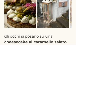
Gli occhi si posano su una 
cheesecake al caramello salato
, 
alta e vellutata, decorata con frutta 
secca. La scelgo senza esitazione. 
Torniamo al tavolo e mi viene 
servita con un ciuffo di panna 
fresca. Al primo assaggio, la 
dolcezza piena del formaggio si 
fonde con la nota sapida e 
leggermente amaricante del 
caramello salato, creando un 
contrasto raffinato e mai 
eccessivo. La base di biscotto, 