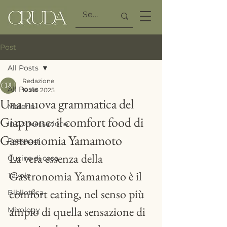
Post
All Posts
Redazione
All Posts
19 set 2025
Una nuova grammatica del
Materie
Giappone: il comfort food di
In Conversazione
Gastronomia Yamamoto
Paesaggi
La vera essenza della 
Cucine di casa
Gastronomia Yamamoto è il 
Tavole
comfort eating, nel senso più 
Biblioteca
ampio di quella sensazione di 
Mixology