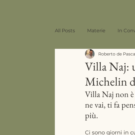
All Posts
Materie
In Con
Roberto de Pasca
Mixology
Villa Naj: 
Michelin d
Villa Naj non è
ne vai, ti fa pe
più.
Ci sono giorni in c