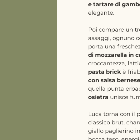
e tartare di gamb
elegante.
Poi compare un tro
assaggi, ognuno co
porta una freschezz
di mozzarella in c
croccantezza, latti
pasta brick 
è fria
con salsa bernese,
quella punta erbace
osietra
 unisce fum
Luca torna con il p
classico brut, char
giallo paglierino i
bocca teso, energi