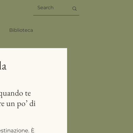
Biblioteca
la
 quando te 
re un po’ di 
stinazione. È 