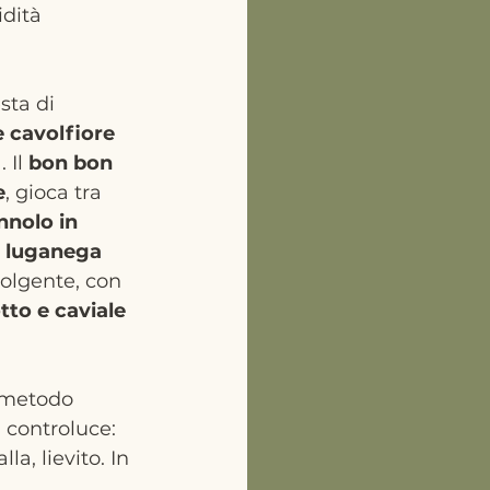
idità 
sta di 
 cavolfiore 
 Il 
bon bon 
e
, gioca tra 
nnolo in 
 
luganega 
volgente, con 
tto e caviale 
 metodo 
n controluce: 
la, lievito. In 