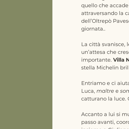
quello che accade l
attraversando la 
dell’Oltrepò Paves
giornata..
La città svanisce, 
un’attesa che cres
importante. 
Villa 
stella Michelin bril
Entriamo e ci aiuta
Luca, 
maître
 e 
so
catturano la luce.
Accanto a lui si mu
passo avanti, coor