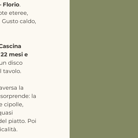
 Florio
.  
te eteree, 
  Gusto caldo, 
 Cascina 
22 mesi e 
 un disco 
 tavolo.
aversa la 
sorprende: la 
 cipolle, 
quasi 
el piatto. Poi 
calità.