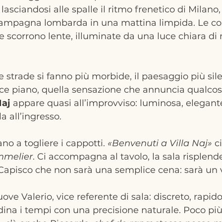
asciandosi alle spalle il ritmo frenetico di Milano,
campagna lombarda in una mattina limpida. Le col
e scorrono lente, illuminate da una luce chiara di
le strade si fanno più morbide, il paesaggio più sile
ce piano, quella sensazione che annuncia qualcos
Naj
 appare quasi all’improvviso: luminosa, elegante
la all’ingresso.
no a togliere i cappotti. 
«Benvenuti a Villa Naj»
 c
mmelier
. Ci accompagna al tavolo, la sala risplende,
 Capisco che non sarà una semplice cena: sarà un 
ove Valerio, vice referente di sala: discreto, rapi
dina i tempi con una precisione naturale. Poco più 