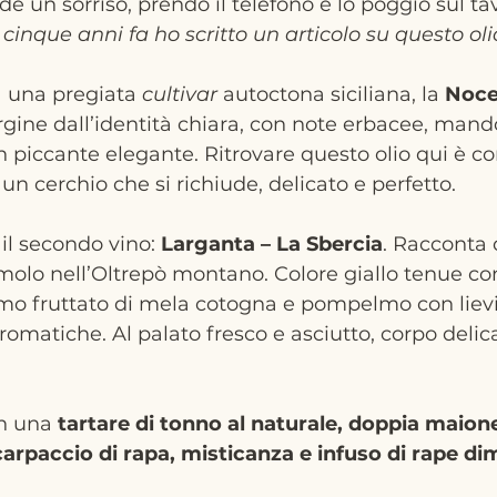
de un sorriso, prendo il telefono e lo poggio sul ta
inque anni fa ho scritto un articolo su questo oli
 una pregiata 
cultivar
 autoctona siciliana, la 
Nocel
rgine dall’identità chiara, con note erbacee, mando
 piccante elegante. Ritrovare questo olio qui è co
un cerchio che si richiude, delicato e perfetto.
il secondo vino: 
Larganta – La Sbercia
. Racconta 
molo nell’Oltrepò montano. Colore giallo tenue co
mo fruttato di mela cotogna e pompelmo con lievi 
romatiche. Al palato fresco e asciutto, corpo deli
n una 
tartare di tonno al naturale, doppia maion
carpaccio di rapa, misticanza e infuso di rape di