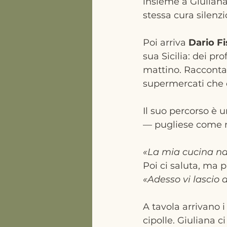
insieme a Giuliana
stessa cura silenzio
Poi arriva 
Dario Fi
sua Sicilia: dei p
mattino. Racconta 
supermercati che 
Il suo percorso è 
— pugliese come m
«La mia cucina nas
Poi ci saluta, ma p
«Adesso vi lascio 
A tavola arrivano i 
cipolle. Giuliana c