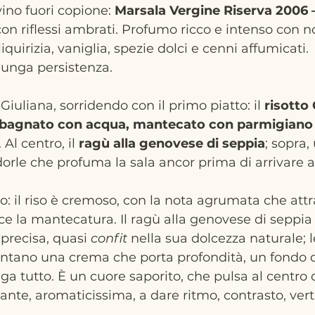
no fuori copione: 
Marsala Vergine Riserva 2006 –
con riflessi ambrati. Profumo ricco e intenso con no
liquirizia, vaniglia, spezie dolci e cenni affumicati. 
 lunga persistenza.
iuliana, sorridendo con il primo piatto: il 
risotto
 bagnato con acqua, mantecato con parmigiano 
. Al centro, il 
ragù alla genovese di seppia
; sopra,
rle che profuma la sala ancor prima di arrivare al
o: il riso è cremoso, con la nota agrumata che attr
ce la mantecatura. Il ragù alla genovese di seppia 
precisa, quasi 
confit
 nella sua dolcezza naturale; le
entano una crema che porta profondità, un fondo 
a tutto. È un cuore saporito, che pulsa al centro d
nte, aromaticissima, a dare ritmo, contrasto, verti