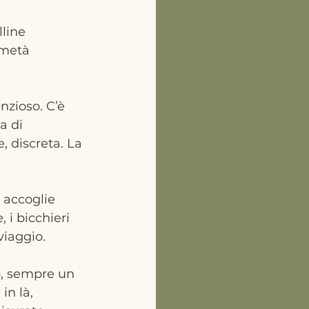
 
line 
 metà 
nzioso. C’è 
a di 
, discreta. La 
i accoglie 
 i bicchieri 
viaggio.
do, sempre un 
in là, 