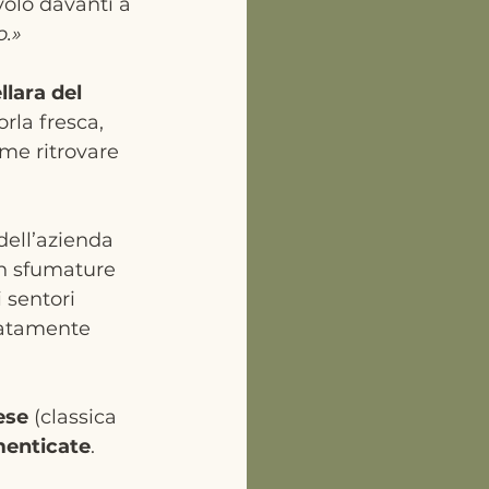
volo davanti a 
o.»
lara del 
rla fresca, 
me ritrovare 
dell’azienda 
n sfumature 
sentori 
catamente 
ese
 (classica 
menticate
.