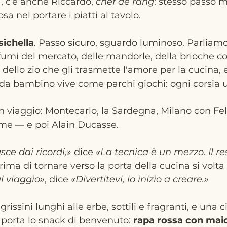
, c’è anche Riccardo, 
chef de rang
: stesso passo m
sa nel portare i piatti al tavolo.
sichella
. Passo sicuro, sguardo luminoso. Parliamo
rofumi del mercato, delle mandorle, della brioche co
dello zio che gli trasmette l'amore per la cucina, e
da bambino vive come parchi giochi: ogni corsia u
un viaggio: Montecarlo, la Sardegna, Milano con Fe
e — e poi Alain Ducasse.  
ce dai ricordi,» 
dice 
«La tecnica è un mezzo. Il res
rima di tornare verso la porta della cucina si volta
al viaggio»
, dice 
«Divertitevi, io inizio a creare.»
grissini lunghi alle erbe, sottili e fragranti, e una c
i porta lo snack di benvenuto: 
rapa rossa con maio