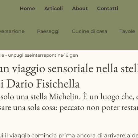
Home
Articoli
About
Contatti
versazione
Paesaggi
Cucine di casa
Tavole
le - unpuglieseinterrapontina
16 gen
un viaggio sensoriale nella stel
i Dario Fisichella
 solo una stella Michelin. È un luogo che,
nsare una sola cosa: peccato non poter resta
ui il viaggio comincia prima ancora di arrivare a de