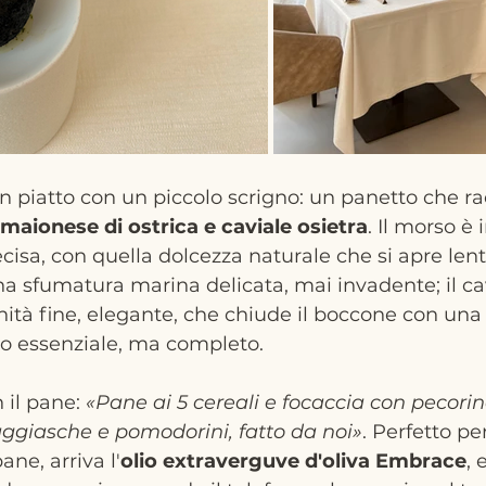
un piatto con un piccolo scrigno: un panetto che r
maionese di ostrica e caviale osietra
. Il morso è
ecisa, con quella dolcezza naturale che si apre len
 sfumatura marina delicata, mai invadente; il ca
ità fine, elegante, che chiude il boccone con una 
rio essenziale, ma completo.
 il pane: 
«Pane ai 5 cereali e focaccia con pecorin
aggiasche e pomodorini, fatto da noi»
. Perfetto per
ne, arriva l'
olio extraverguve d'oliva Embrace
, 