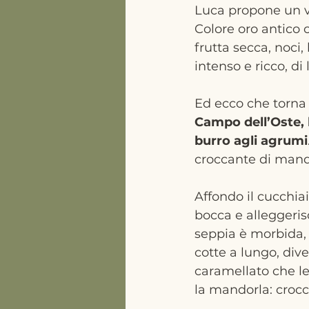
Luca propone un vi
Colore oro antico 
frutta secca, noci, 
intenso e ricco, di
Ed ecco che torna G
Campo dell’Oste,
burro agli agrumi
croccante di mando
Affondo il cucchiai
bocca e alleggeris
seppia è morbida, 
cotte a lungo, div
caramellato che leg
la mandorla: crocca