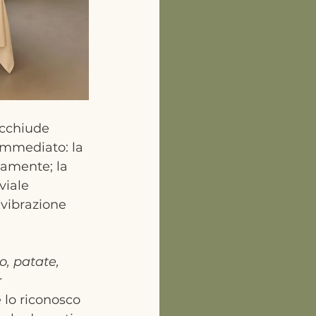
acchiude 
 immediato: la 
tamente; la 
viale 
vibrazione 
o, patate, 
 
e lo riconosco 