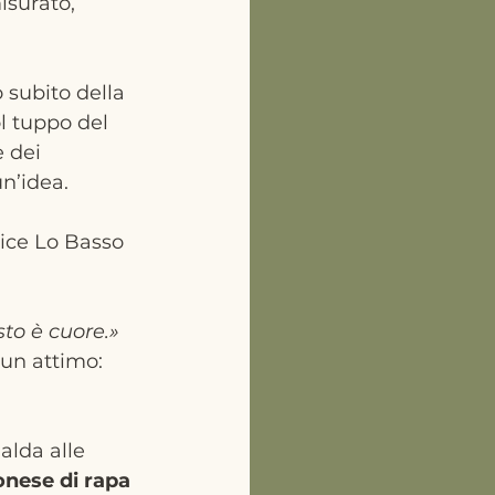
isurato, 
 subito della 
l tuppo del 
 dei 
n’idea.
lice Lo Basso 
to è cuore.»  
 un attimo: 
ialda alle 
nese di rapa 