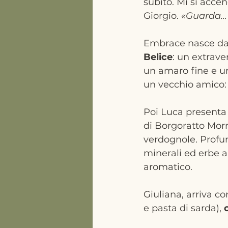
subito. Mi si accen
Giorgio. 
«Guarda… c
Embrace nasce da
Belice
: un extrave
un amaro fine e un
un vecchio amico: 
Poi Luca presenta 
di Borgoratto Mor
verdognole. Profu
minerali ed erbe a
aromatico.
Giuliana, arriva co
e pasta di sarda), 