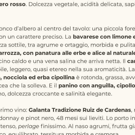
ero rosso
. Dolcezza vegetale, acidità delicata, sap
nco d’albero al centro del tavolo: una piccola fore
n un carattere preciso. La 
bavarese con limone e
a sottile, tra agrume e ortaggio, morbida e pulita.
arrozza, con panatura alle erbe e alice al natural
cino caldo e una vena salina che arriva netta. Il 
ca
bile, leggero, quasi etereo nella sua aromaticità. La
 nocciola ed erba cipollina
 è rotonda, grassa, av
a che la solleva. E il 
panino con anguilla, cipollo
o, dolcezza croccante e salinità elegante.
rimo vino: 
Galanta Tradizione Ruiz de Cardenas
,
donnay e pinot nero, 48 mesi sui lieviti. Lo porto i
ntenso, 
perlage
 finissimo. Al naso agrumi, frutta gial
co, equilibrato, tessitura morbida e cremosa.  