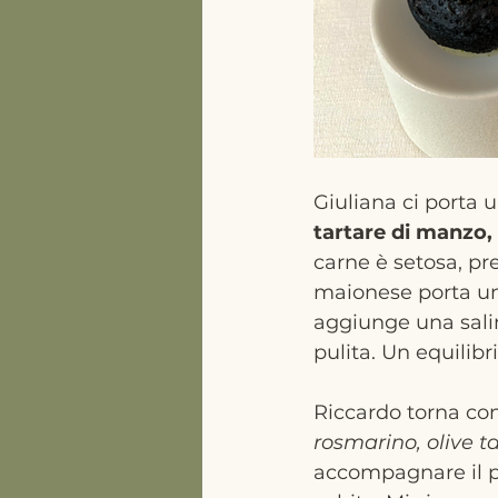
Giuliana ci porta 
tartare di manzo, 
carne è setosa, pr
maionese porta una
aggiunge una salin
pulita. Un equilib
Riccardo torna con
rosmarino, olive t
accompagnare il pa