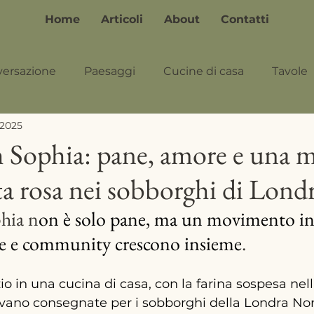
Home
Articoli
About
Contatti
versazione
Paesaggi
Cucine di casa
Tavole
 2025
Sophia: pane, amore e una m
ta rosa nei sobborghi di Lond
hia n
on è solo pane, ma un movimento in
ne e community crescono insieme
.
io in una cucina di casa, con la farina sospesa nell’
vano consegnate per i sobborghi della Londra Nor