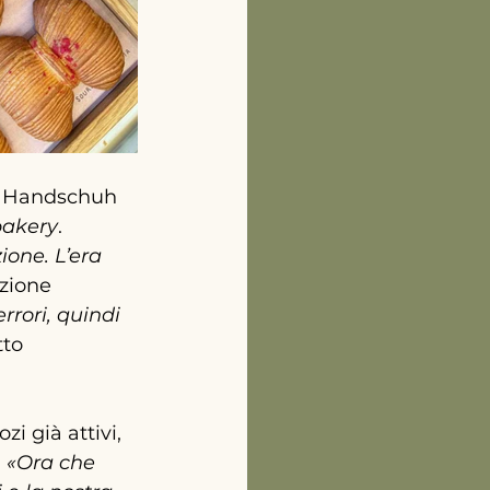
, Handschuh 
bakery
. 
ione. L’era 
uzione 
rrori, quindi 
to 
i già attivi, 
 
«Ora che 