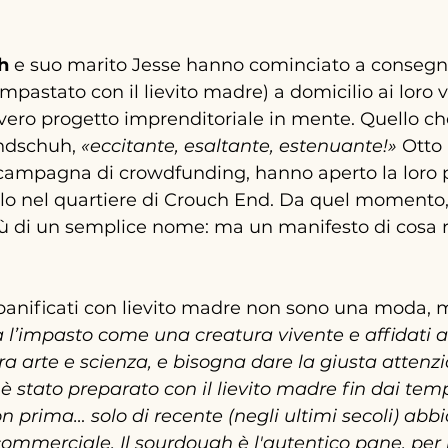
h 
e suo marito Jesse hanno cominciato a consegn
astato con il lievito madre) a domicilio ai loro vi
 vero progetto imprenditoriale in mente. Quello che
ndschuh, 
«
eccitante, esaltante, estenuante!
»
 O
tto
a campagna di crowdfunding, hanno aperto la loro 
llo nel quartiere di Crouch End. Da quel momento,
ù di un semplice nome: ma un manifesto di cosa r
panificati con lievito madre non sono una moda, 
 l’impasto come una creatura vivente e affidati all'
tra arte e scienza, e bisogna dare la giusta attenz
è stato preparato con il lievito madre fin dai temp
non prima… solo di recente (negli ultimi secoli) ab
o commerciale. Il sourdough è l'autentico pane, per 