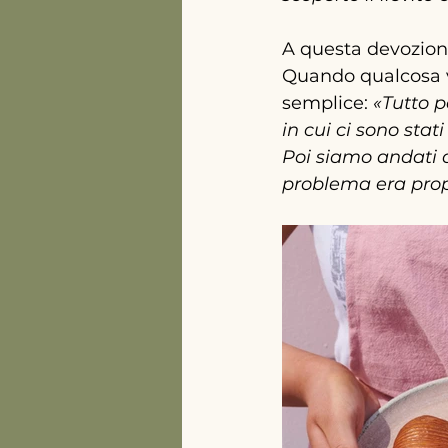
A questa devozio
Quando qualcosa v
semplice
: 
«
Tutto p
in cui ci sono stat
Poi siamo andati a
problema era propr