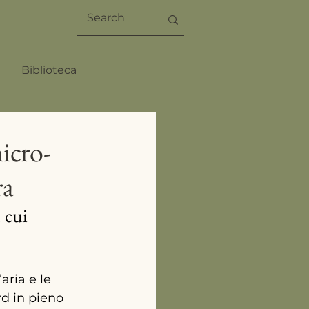
Biblioteca
icro-
ra
 cui 
aria e le 
d in pieno 