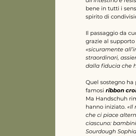
all'intestino e re
bene in tutti i se
spirito di condivis
Il passaggio da cu
grazie al supporto
«sicuramente all’i
straordinari, assi
dalla fiducia che 
Quel sostegno ha p
famosi
ribbon cro
Ma Handschuh rima
hanno iniziato. 
«Il
che ci piace alter
ciascuno: bambini,
Sourdough Sophia è