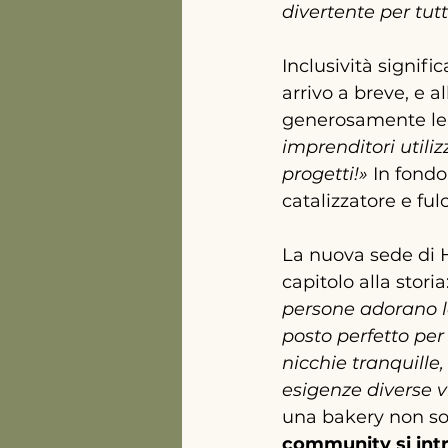
divertente per tutt
Inclusività signifi
arrivo a breve, e 
generosamente le
imprenditori utili
progetti!»
 In fond
catalizzatore e fu
La nuova sede di 
capitolo alla stor
persone adorano le
posto perfetto per c
nicchie tranquille
esigenze diverse v
una bakery non so
community si int