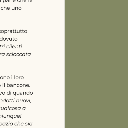
n pane che fa 
nche uno 
soprattutto 
 dovuto 
i clienti 
ra scioccata 
no i loro 
 il bancone. 
vo di quando 
odotti nuovi, 
qualcosa a 
hiunque! 
pazio che sia 