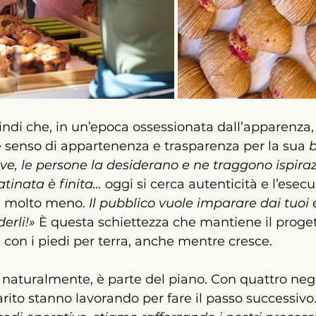
ndi che, in un’epoca ossessionata dall’apparenza
 senso di appartenenza e trasparenza per la sua 
ave, le persone la desiderano e ne traggono ispiraz
atinata è finita… 
oggi si cerca autenticità e l’esec
a molto meno.
Il
 pubblico vuole imparare dai tuoi e
erli!» 
È questa schiettezza che mantiene il proget
on i piedi per terra, anche mentre cresce.
 naturalmente, è parte del piano. Con quattro negoz
ito stanno lavorando per fare il passo successivo.