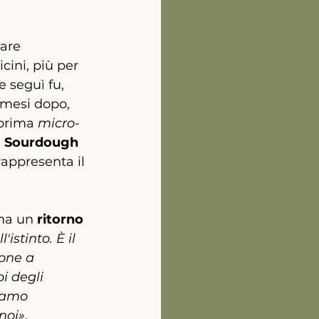
are 
cini, più per 
 seguì fu, 
 mesi dopo, 
prima 
micro-
 
Sourdough 
appresenta il 
ma un
ritorno 
istinto. È il 
ione a 
i degli 
biamo 
noi
»
.