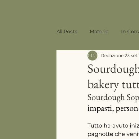
All Posts
Materie
In Con
Redazione
23 set
Mixology
Sourdough 
bakery tut
Sourdough Sop
impasti, perso
Tutto ha avuto iniz
pagnotte che veni