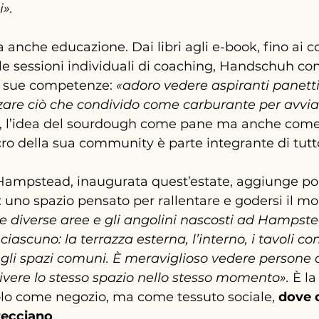
i».
ca anche educazione. Dai libri agli e-book, fino ai co
alle sessioni individuali di coaching, Handschuh co
 sue competenze: 
«adoro vedere aspiranti panetti
zzare ciò che condivido come carburante per avviar
o, l’idea del sourdough come pane ma anche come
lcro della sua community è parte integrante di tutto
Hampstead, inaugurata quest’estate, aggiunge po
ia: uno spazio pensato per rallentare e godersi il m
 diverse aree e gli angolini nascosti ad Hampste
iascuno: la terrazza esterna, l’interno, i tavoli cond
, gli spazi comuni. È meraviglioso vedere persone 
ivere lo stesso spazio nello stesso momento». 
È la
lo come negozio, ma come tessuto sociale, 
dove c
recciano
.