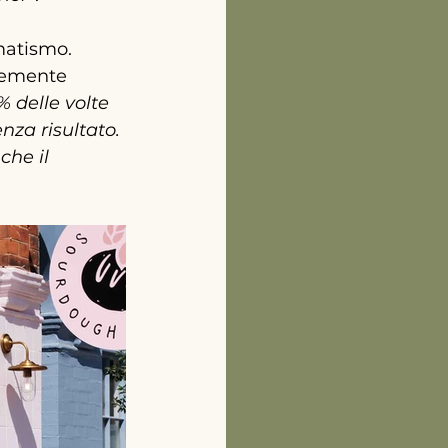
atismo. 
temente 
 delle volte 
nza risultato. 
che il 