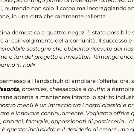
sistono più a lungo prima di diventare rafferme»
.
 U
nsi, nutrendo non solo il corpo ma incoraggiando a
ione, in una città che raramente rallenta
.
cina domestica a quattro negozi è stato possibile 
 e al coinvolgimento della comunità. Il successo è
ncredibile sostegno che abbiamo ricevuto dai nostr
eme a fan del progetto e investitori. Rimango anco
hanno in noi!»
ermesso a Handschuh di ampliare l’offerta: ora, so
issants
, 
brownies
, 
cheesecake
 e 
cruffin
 a riempire
ne attenta a mantenere intatto lo spirito inclusi
 nostro menù è un intreccio tra i nostri classici e pr
nare e innovare continuamente. Vogliamo offrire 
 anziani, famiglie, appassionati di pasticceria… c
 questo: inclusività e il desiderio di creare uno s