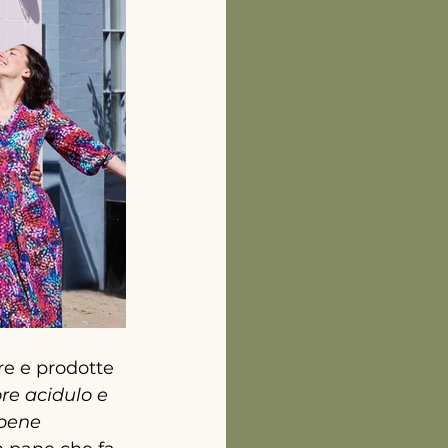
re e prodotte 
re acidulo e 
 bene 