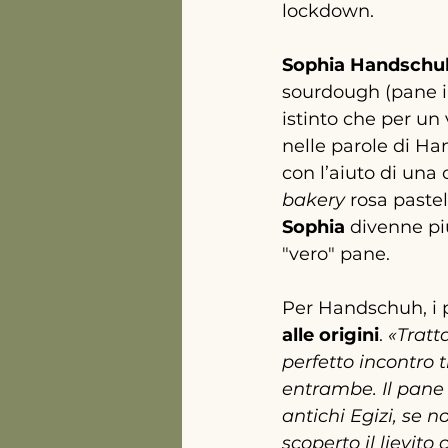
lockdown
.
Sophia Handschu
sourdough (pane imp
istinto che per un
nelle parole di Ha
con l’aiuto di un
bakery 
rosa paste
Sophia
divenne pi
"vero" pane
.
Per 
Handschuh, i 
alle origini
. 
«
Tratta
perfetto incontro 
entrambe. Il pane 
antichi Egizi, se 
scoperto il lievit