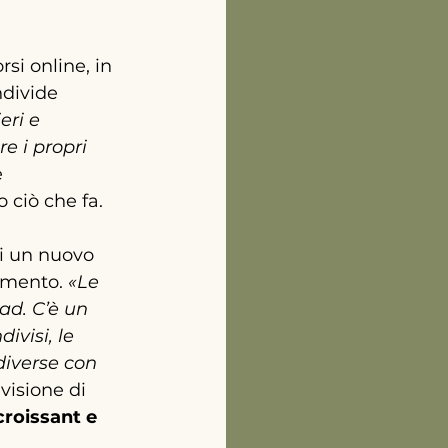
rsi online, in 
ndivide 
eri e 
e i propri 
 
 ciò che fa.
i un nuovo 
omento. 
«Le 
ad. C’è un 
ivisi, le 
diverse con 
 visione di 
roissant e 