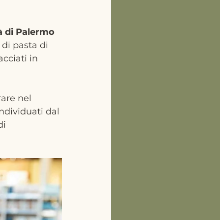
à di Palermo
di pasta di 
cciati in 
rare nel 
 individuati dal 
i 