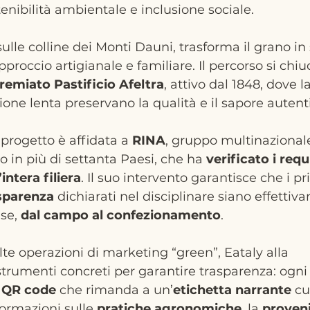
enibilità ambientale e inclusione sociale. 
 sulle colline dei Monti Dauni, trasforma il grano i
occio artigianale e familiare. Il percorso si chiu
remiato
Pastificio
Afeltra
, attivo dal 1848, dove la
ione lenta preservano la qualità e il sapore autent
progetto è affidata a 
RINA
, gruppo multinazionale
vo in più di settanta Paesi, che ha 
verificato i requi
intera filiera
. Il suo intervento garantisce che i pri
sparenza
 dichiarati nel disciplinare siano effettiv
se, 
dal campo al confezionamento
.
lte operazioni di marketing “green”, Eataly alla 
trumenti concreti per garantire trasparenza: ogni 
 
QR
code
 che rimanda a un’
etichetta narrante 
cu
formazioni sulle 
pratiche
agronomiche
, la 
proven