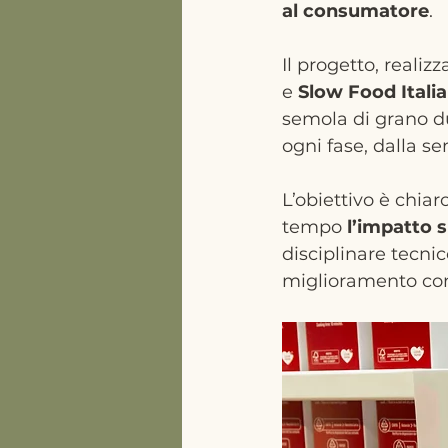
al consumatore
.
Il progetto, realiz
e 
Slow Food Italia
semola di grano du
ogni fase, dalla se
L’obiettivo è chiar
tempo 
l’impatto s
disciplinare tecni
miglioramento cont