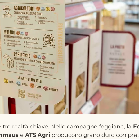
ge tre realtà chiave. Nelle campagne foggiane, la 
F
Emmaus
 e 
ATS
Agri
 producono grano duro con prat