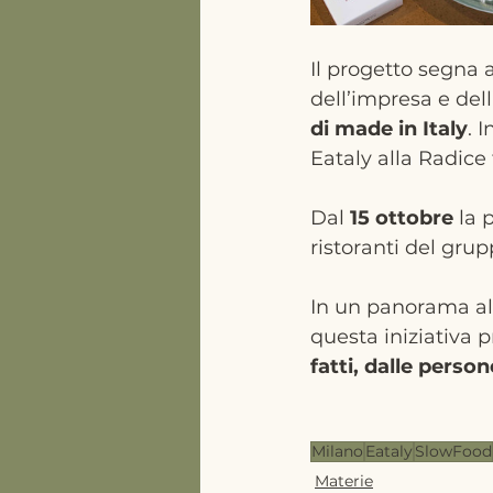
Il progetto segna 
dell’impresa e dell
di made in Italy
. 
Eataly alla Radice
Dal 
15 ottobre
 la 
ristoranti del grup
In un panorama ali
questa iniziativa pr
fatti, dalle person
Milano
Eataly
SlowFood
Materie