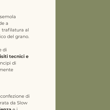
n semola 
de a 
 trafilatura al 
ico del grano.
 di 
siti tecnici e 
ncipi di 
amente 
confezione di 
rata da Slow 
ienza
 e i 