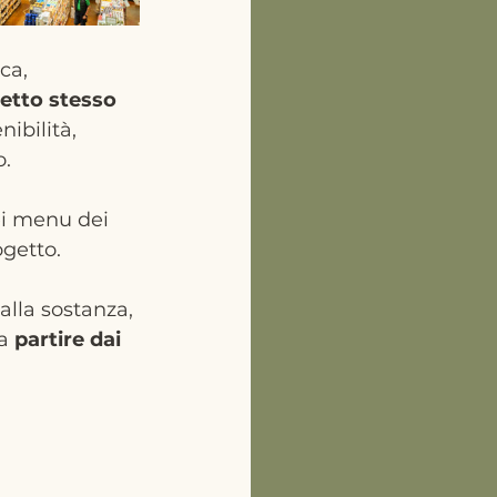
ca, 
cetto stesso 
ibilità, 
o.
ei menu dei 
ogetto.
alla sostanza, 
a 
partire dai 