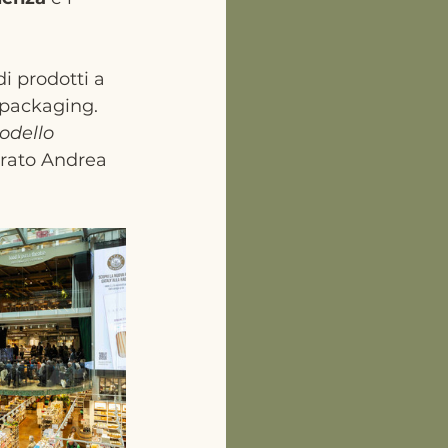
i prodotti a 
 packaging. 
odello 
arato Andrea 