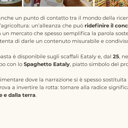
anche un punto di contatto tra il mondo della ricer
’agricoltura: un’alleanza che può 
ridefinire il con
In un mercato che spesso semplifica la parola sosten
 tenta di darle un contenuto misurabile e condivis
pasta è disponibile sugli scaffali Eataly e, dal 
25
, n
po con lo 
Spaghetto Eataly
, piatto simbolo del pr
mentare dove la narrazione si è spesso sostituita 
ova a invertire la rotta: tornare alla radice signific
e e dalla terra
.