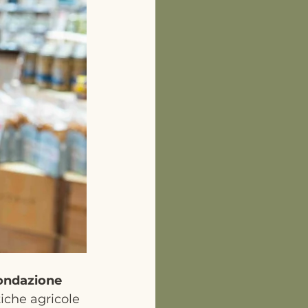
ondazione
iche agricole 