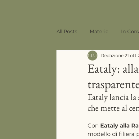
All Posts
Materie
In Con
Redazione
21 ott
Mixology
Eataly: all
trasparent
Eataly lancia la
che mette al cent
Con 
Eataly alla R
modello di filiera 