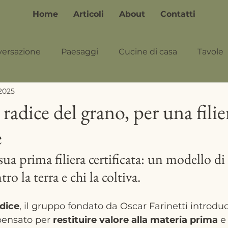
Home
Articoli
About
Contatti
versazione
Paesaggi
Cucine di casa
Tavole
 2025
a radice del grano, per una fili
e
 sua prima filiera certificata: un modello di
ro la terra e chi la coltiva.
adice
, il gruppo fondato da Oscar Farinetti introd
pensato per 
restituire valore alla materia prima
 e