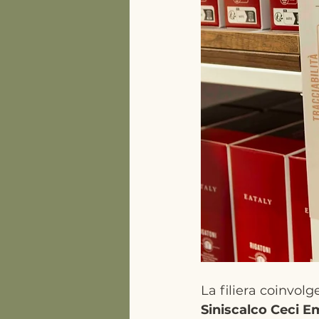
La filiera coinvol
Siniscalco Ceci 