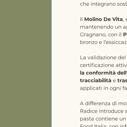
che integrano sost
Il 
Molino De Vita
,
mantenendo un appr
Gragnano, con il 
P
bronzo e l’essiccaz
La validazione del 
certificazione atti
la conformità dell’
tracciabilità
 e 
tra
applicati in ogni fa
A differenza di mo
Radice introduce s
pasta contiene un
Food Italia, con in