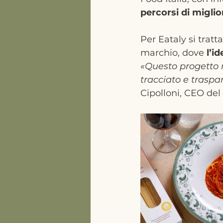
percorsi
di
migli
Per Eataly si trat
marchio, dove
 l’i
«Questo progetto 
tracciato e traspar
Cipolloni, CEO del