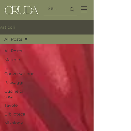
Articoli
All Posts
All Posts
Materie
In
Conversazione
Paesaggi
Cucine di
casa
Tavole
Biblioteca
Mixology