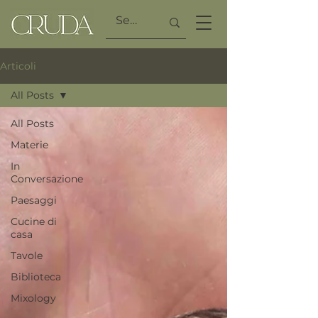
Articoli
All Posts
All Posts
Materie
In
Conversazione
Paesaggi
Cucine di
casa
Tavole
Biblioteca
Mixology