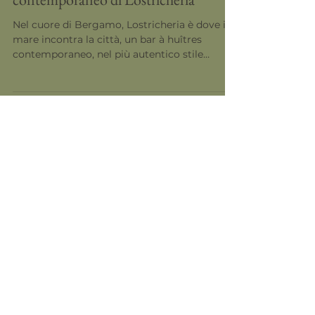
A Bergamo, il bar à huîtres
contemporaneo di Lostricheria
Nel cuore di Bergamo, Lostricheria è dove il
mare incontra la città, un bar à huîtres
contemporaneo, nel più autentico stile
d'oltralpe